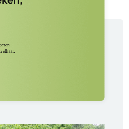
moeten
n elkaar.