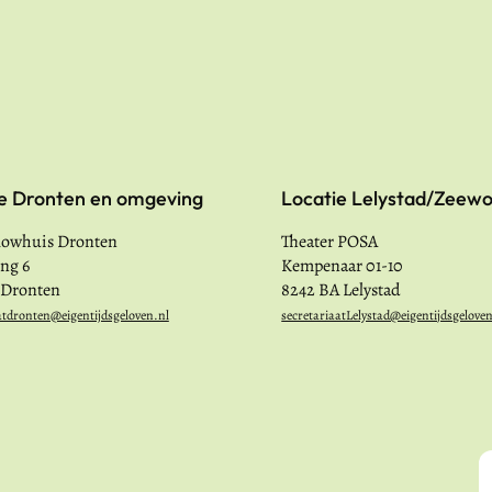
e Dronten en omgeving
Locatie Lelystad/Zeewo
lowhuis Dronten
Theater POSA
ing 6
Kempenaar 01-10
 Dronten
8242 BA Lelystad
atdronten@eigentijdsgeloven.nl
secretariaatLelystad@eigentijdsgelove